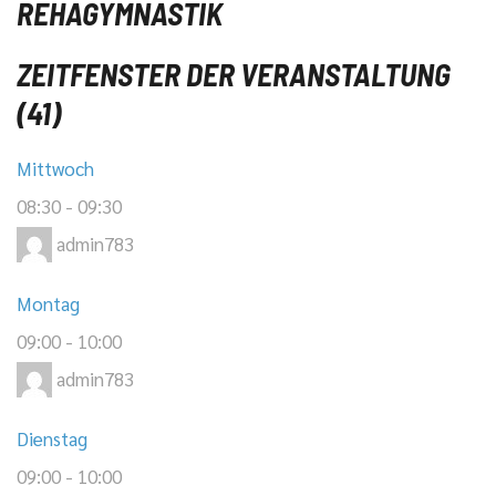
REHAGYMNASTIK
ZEITFENSTER DER VERANSTALTUNG
(41)
Mittwoch
08:30
-
09:30
admin783
Montag
09:00
-
10:00
admin783
Dienstag
09:00
-
10:00